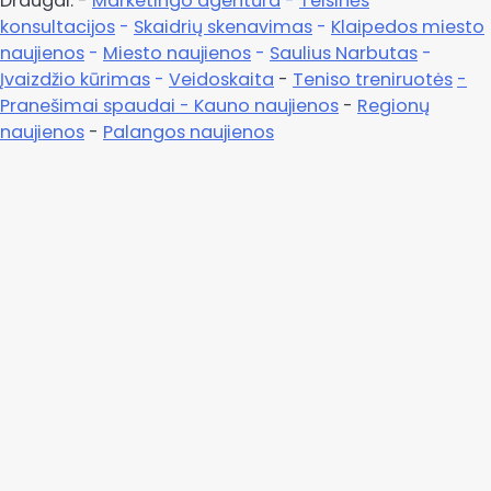
Draugai: -
Marketingo agentūra
-
Teisinės
konsultacijos
-
Skaidrių skenavimas
-
Klaipedos miesto
naujienos
-
Miesto naujienos
-
Saulius Narbutas
-
Įvaizdžio kūrimas
-
Veidoskaita
-
Teniso treniruotės
-
Pranešimai spaudai -
Kauno naujienos
-
Regionų
naujienos
-
Palangos naujienos