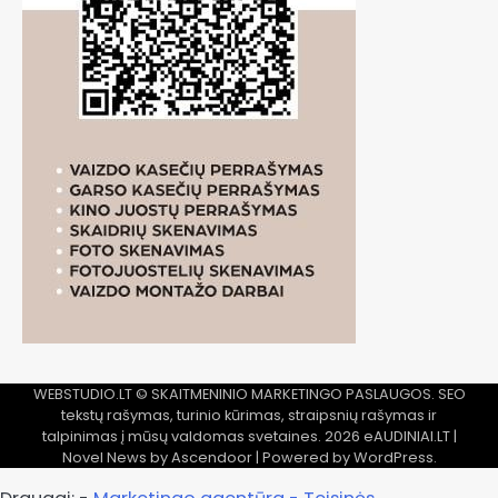
WEBSTUDIO.LT
© SKAITMENINIO MARKETINGO PASLAUGOS. SEO
tekstų rašymas, turinio kūrimas, straipsnių rašymas ir
talpinimas į mūsų valdomas svetaines. 2026
eAUDINIAI.LT
|
Novel News by
Ascendoor
| Powered by
WordPress
.