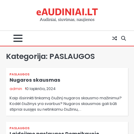
Skip
eAUDINIAI.LT
to
content
Audiniai, siuvimas, naujienos
Kategorija:
PASLAUGOS
PASLAUGOS
Nugaros skausmas
admin
10 lapkričio, 2024
Kaip išsirinkti tinkamą čiužinį nugaros skausmo mažinimui?
Kodėl čiužinys yra svarbus? Nugaros skausmas gali būti
stipriai susijęs su netinkamu čiužiniu,…
PASLAUGOS
Laidojimo paslaugos Domeikavoje