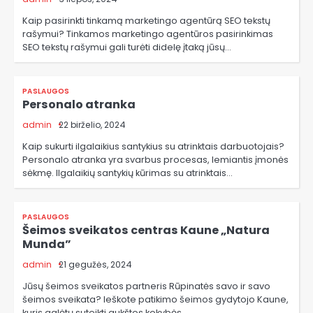
Kaip pasirinkti tinkamą marketingo agentūrą SEO tekstų
rašymui? Tinkamos marketingo agentūros pasirinkimas
SEO tekstų rašymui gali turėti didelę įtaką jūsų…
PASLAUGOS
Personalo atranka
admin
22 birželio, 2024
Kaip sukurti ilgalaikius santykius su atrinktais darbuotojais?
Personalo atranka yra svarbus procesas, lemiantis įmonės
sėkmę. Ilgalaikių santykių kūrimas su atrinktais…
PASLAUGOS
Šeimos sveikatos centras Kaune „Natura
Munda”
admin
21 gegužės, 2024
Jūsų šeimos sveikatos partneris Rūpinatės savo ir savo
šeimos sveikata? Ieškote patikimo šeimos gydytojo Kaune,
kuris galėtų suteikti aukštos kokybės…