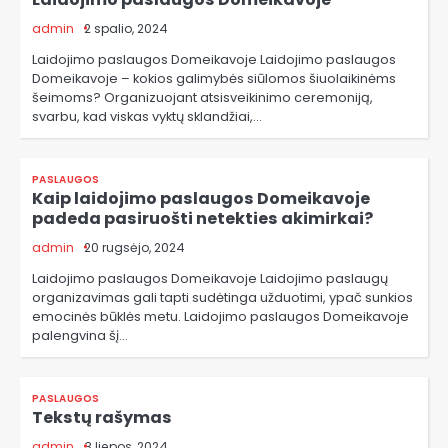
admin
2 spalio, 2024
Laidojimo paslaugos Domeikavoje Laidojimo paslaugos
Domeikavoje – kokios galimybės siūlomos šiuolaikinėms
šeimoms? Organizuojant atsisveikinimo ceremoniją,
svarbu, kad viskas vyktų sklandžiai,…
PASLAUGOS
Kaip laidojimo paslaugos Domeikavoje
padeda pasiruošti netekties akimirkai?
admin
20 rugsėjo, 2024
Laidojimo paslaugos Domeikavoje Laidojimo paslaugų
organizavimas gali tapti sudėtinga užduotimi, ypač sunkios
emocinės būklės metu. Laidojimo paslaugos Domeikavoje
palengvina šį…
PASLAUGOS
Tekstų rašymas
admin
3 liepos, 2024