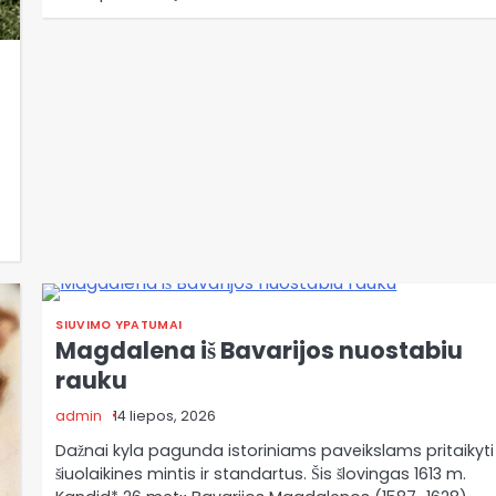
SIUVIMO YPATUMAI
Magdalena iš Bavarijos nuostabiu
rauku
admin
14 liepos, 2026
Dažnai kyla pagunda istoriniams paveikslams pritaikyti
šiuolaikines mintis ir standartus. Šis šlovingas 1613 m.