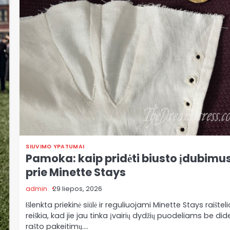
SIUVIMO YPATUMAI
Pamoka: kaip pridėti biusto įdubimu
prie Minette Stays
admin
29 liepos, 2026
Išlenkta priekinė siūlė ir reguliuojami Minette Stays raišteli
reiškia, kad jie jau tinka įvairių dydžių puodeliams be dide
rašto pakeitimų.…