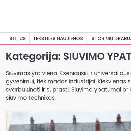
Skip
to
content
STILIUS
TEKSTILES NAUJIENOS
ISTORINIŲ DRABU
Kategorija:
SIUVIMO YPA
Siuvimas yra viena iš seniausių ir universaliau
gyvenimui, tiek mados industrijai. Kiekvienas 
svarbu žinoti ir suprasti. Siuvimo ypatumai p
siuvimo technikos.