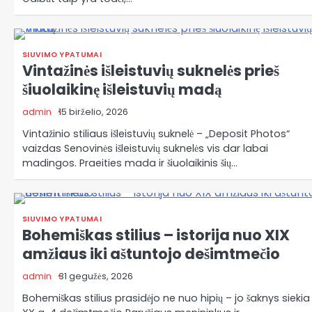
SIUVIMO YPATUMAI
Vintažinės išleistuvių suknelės prieš
šiuolaikinę išleistuvių madą
admin
15 birželio, 2026
Vintažinio stiliaus išleistuvių suknelė – „Deposit Photos“
vaizdas Senovinės išleistuvių suknelės vis dar labai
madingos. Praeities mada ir šiuolaikinis šių…
SIUVIMO YPATUMAI
Bohemiškas stilius – istorija nuo XIX
amžiaus iki aštuntojo dešimtmečio
admin
31 gegužės, 2026
Bohemiškas stilius prasidėjo ne nuo hipių – jo šaknys siekia