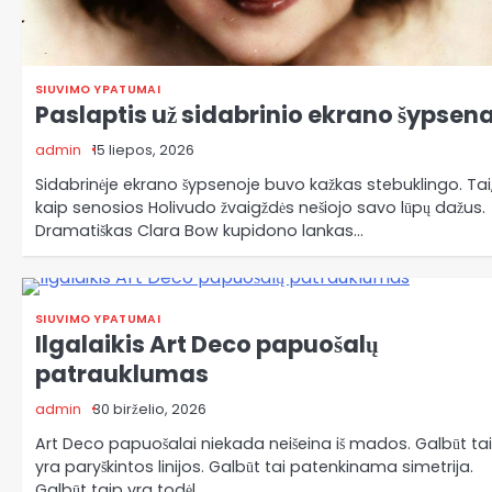
SIUVIMO YPATUMAI
Paslaptis už sidabrinio ekrano šypsen
admin
15 liepos, 2026
Sidabrinėje ekrano šypsenoje buvo kažkas stebuklingo. Tai
kaip senosios Holivudo žvaigždės nešiojo savo lūpų dažus.
Dramatiškas Clara Bow kupidono lankas…
SIUVIMO YPATUMAI
Ilgalaikis Art Deco papuošalų
patrauklumas
admin
30 birželio, 2026
Art Deco papuošalai niekada neišeina iš mados. Galbūt tai
yra paryškintos linijos. Galbūt tai patenkinama simetrija.
Galbūt taip yra todėl,…