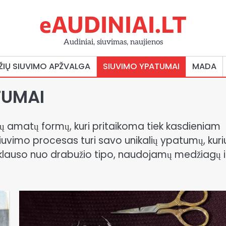
eAUDINIAI.LT
Audiniai, siuvimas, naujienos
ŽIŲ SIUVIMO APŽVALGA
SIUVIMO YPATUMAI
MADA
TUMAI
sių amatų formų, kuri pritaikoma tiek kasdieniam
siuvimo procesas turi savo unikalių ypatumų, kur
riklauso nuo drabužio tipo, naudojamų medžiagų i