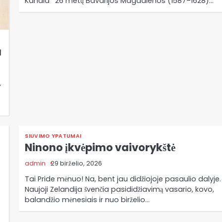
Kandid* 26 metų Bavarijos Magdalenos (1587–1628)…
a
,
SIUVIMO YPATUMAI
Ninono įkvėpimo vaivorykštė
admin
29 birželio, 2026
Tai Pride mėnuo! Na, bent jau didžiojoje pasaulio dalyje.
Naujoji Zelandija švenčia pasididžiavimą vasario, kovo,
balandžio mėnesiais ir nuo birželio…