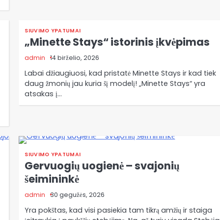
SIUVIMO YPATUMAI
„Minette Stays“ istorinis įkvėpimas
admin
14 birželio, 2026
Labai džiaugiuosi, kad pristatė Minette Stays ir kad tiek
daug žmonių jau kuria šį modelį! „Minette Stays“ yra
atsakas į…
SIUVIMO YPATUMAI
Gervuogių uogienė – svajonių
šeimininkė
admin
30 gegužės, 2026
Yra pokštas, kad visi pasiekia tam tikrą amžių ir staiga