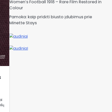
Women’s Football 1918 – Rare Film Restored in
Colour
Pamoka: kaip pridėti biusto įdubimus prie
Minette Stays
s
ai
lių