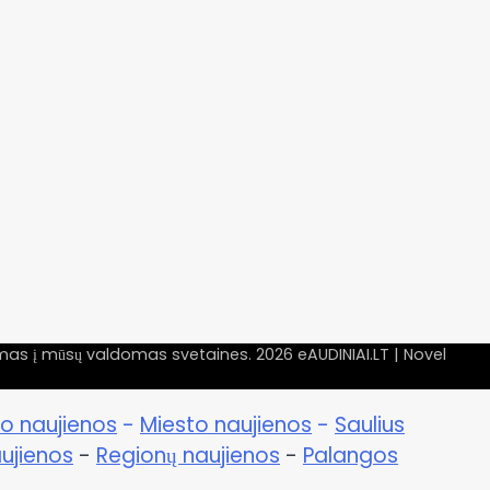
nimas į mūsų valdomas svetaines. 2026
eAUDINIAI.LT
| Novel
o naujienos
-
Miesto naujienos
-
Saulius
ujienos
-
Regionų naujienos
-
Palangos