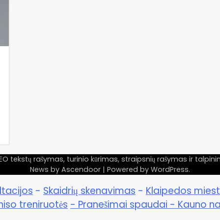
tekstų rašymas, turinio kūrimas, straipsnių rašymas ir talpi
News by
Ascendoor
| Powered by
WordPress
.
ltacijos
-
Skaidrių skenavimas
-
Klaipedos miest
niso treniruotės
- Pranešimai spaudai -
Kauno na