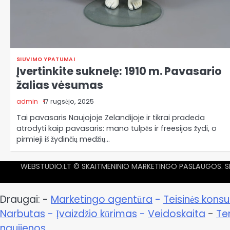
SIUVIMO YPATUMAI
Įvertinkite suknelę: 1910 m. Pavasario
žalias vėsumas
admin
17 rugsėjo, 2025
Tai pavasaris Naujojoje Zelandijoje ir tikrai pradeda
atrodyti kaip pavasaris: mano tulpės ir freesijos žydi, o
pirmieji iš žydinčių medžių…
WEBSTUDIO.LT
© SKAITMENINIO MARKETINGO PASLAUGOS. SEO 
Draugai: -
Marketingo agentūra
-
Teisinės konsu
Narbutas
-
Įvaizdžio kūrimas
-
Veidoskaita
-
Te
naujienos