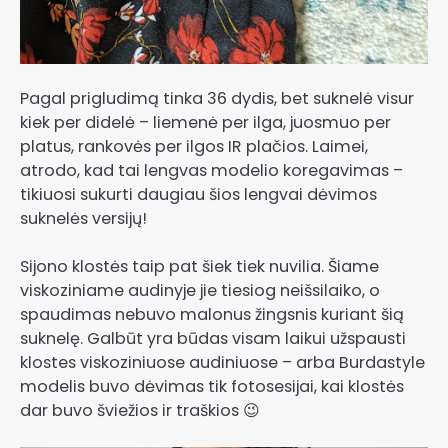
Pagal prigludimą tinka 36 dydis, bet suknelė visur
kiek per didelė – liemenė per ilga, juosmuo per
platus, rankovės per ilgos IR plačios. Laimei,
atrodo, kad tai lengvas modelio koregavimas –
tikiuosi sukurti daugiau šios lengvai dėvimos
suknelės versijų!
Sijono klostės taip pat šiek tiek nuvilia. Šiame
viskoziniame audinyje jie tiesiog neišsilaiko, o
spaudimas nebuvo malonus žingsnis kuriant šią
suknelę. Galbūt yra būdas visam laikui užspausti
klostes viskoziniuose audiniuose – arba Burdastyle
modelis buvo dėvimas tik fotosesijai, kai klostės
dar buvo šviežios ir traškios 😉