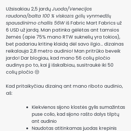
Užsisakiau 2,5 jardų
Juoda/Venecijos
raudona/balta 100 % viskozės gėlių vynmedžių
spausdinimo challis 56W
iš Fabric Mart Fabrics už
6 USD už jardą. Man patinka gėlėtas ant tamsios
žemės (apie 75% mano RTW suknelių yra tokios),
bet padariau kritinę klaidą dėl savo ilgio… dizainas
reikalauja 2,8 metro audinio! Man pritrūko beveik
jardo! Dar blogiau, kad mano 56 colių pločio
audinys po to, kai jį išskalbiau, susitraukė iki 50
colių pločio 😒
Kad pritaikyčiau dizainą ant mano riboto audinio,
aš:
Kiekvienos sijono klostės gylis sumažintas
puse colio, kad sijono rašto dalys tilptų
ant audinio
Naudotas atitinkamas juodas krepinis