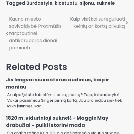
Tagged
Burdastyle
,
klostuotu
,
sijonu
,
suknele
Navigacija
Kauno miesto
Kaip visiškai sureguliuoti
savivaldybė Protmūšis
kelnių ar šortų pilvuką
tarp
tarptautinei
įrašų
antikorupcijos dienai
paminėti
Related Posts
Jis lengvai siuva storus audinius, kaip ir
maniau
Ar atpažįstate tabletėmis austą juostą? Taip, tai padaryta!
Vakar pasiėmiau Singer pirmą kartą. Jau praleidau šiek tiek
laiko įsitikinęs, kad…
1820 m. vidurinioji suknelė – Maggie May
drabužiai – puiki istorinė mada
Šią gražią rožinę XX a. 20-ojo dešimtmečio vidurio suknelę