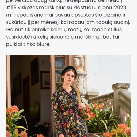
perverčiau daug kartų, nekreipdama dėmesio į
#118 viskozės marškinius su klostuotu sijonu. 2023
m. nepaaiškinamai buvau apsėstas šio dizaino ir
sukūriau jį per mėnesį, kai radau jam tobulą audinį.
Galbūt tik prireikė kelerių metų, kol mano stilius
susiklostė iki kelių siekiančių marškinių… bet tai
puikiai tinka biure.