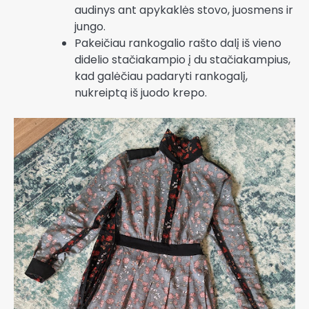
audinys ant apykaklės stovo, juosmens ir
jungo.
Pakeičiau rankogalio rašto dalį iš vieno
didelio stačiakampio į du stačiakampius,
kad galėčiau padaryti rankogalį,
nukreiptą iš juodo krepo.