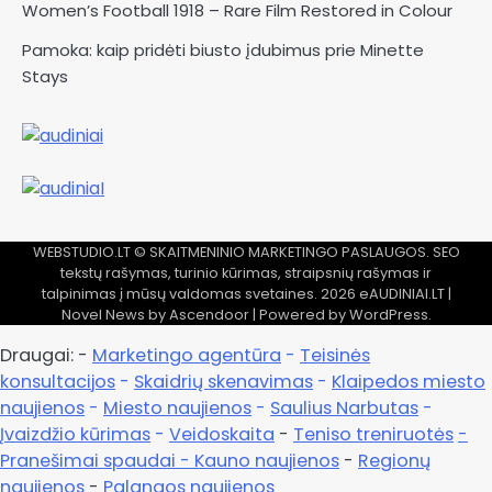
Women’s Football 1918 – Rare Film Restored in Colour
Pamoka: kaip pridėti biusto įdubimus prie Minette
Stays
WEBSTUDIO.LT
© SKAITMENINIO MARKETINGO PASLAUGOS. SEO
tekstų rašymas, turinio kūrimas, straipsnių rašymas ir
talpinimas į mūsų valdomas svetaines. 2026
eAUDINIAI.LT
|
Novel News by
Ascendoor
| Powered by
WordPress
.
Draugai: -
Marketingo agentūra
-
Teisinės
konsultacijos
-
Skaidrių skenavimas
-
Klaipedos miesto
naujienos
-
Miesto naujienos
-
Saulius Narbutas
-
Įvaizdžio kūrimas
-
Veidoskaita
-
Teniso treniruotės
-
Pranešimai spaudai -
Kauno naujienos
-
Regionų
naujienos
-
Palangos naujienos