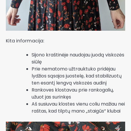
Kita informacija:
Sijono kraštinėje naudojau juodą viskozės
siūlę
Prie nematomo užtrauktuko pridėjau
lydžios sąsajos juostelę, kad stabilizuotų
ten esantį lengvą viskozės audinį
Rankoves klostavau prie rankogalių,
užuot jas surinkęs
Aš susiuvau klostes vienu coliu mažiau nei
raštas, kad tilptų mano „staigūs“ klubai