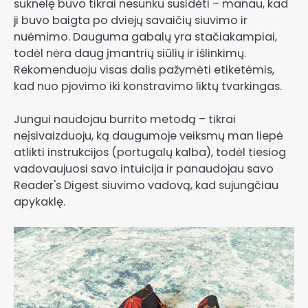
suknelę buvo tikrai nesunku susidėti – manau, kad
ji buvo baigta po dviejų savaičių siuvimo ir
nuėmimo. Dauguma gabalų yra stačiakampiai,
todėl nėra daug įmantrių siūlių ir išlinkimų.
Rekomenduoju visas dalis pažymėti etiketėmis,
kad nuo pjovimo iki konstravimo liktų tvarkingas.
Jungui naudojau burrito metodą – tikrai
neįsivaizduoju, ką daugumoje veiksmų man liepė
atlikti instrukcijos (portugalų kalba), todėl tiesiog
vadovaujuosi savo intuicija ir panaudojau savo
Reader's Digest siuvimo vadovą, kad sujungčiau
apykaklę.