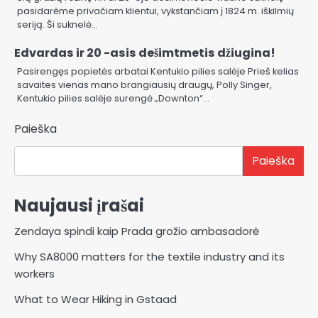
pasidarėme privačiam klientui, vykstančiam į 1824 m. iškilmių
seriją. Ši suknelė…
Edvardas ir 20 -asis dešimtmetis džiugina!
Pasirengęs popietės arbatai Kentukio pilies salėje Prieš kelias
savaites vienas mano brangiausių draugų, Polly Singer,
Kentukio pilies salėje surengė „Downton“…
Paieška
Paieška
Naujausi įrašai
Zendaya spindi kaip Prada grožio ambasadorė
Why SA8000 matters for the textile industry and its
workers
What to Wear Hiking in Gstaad