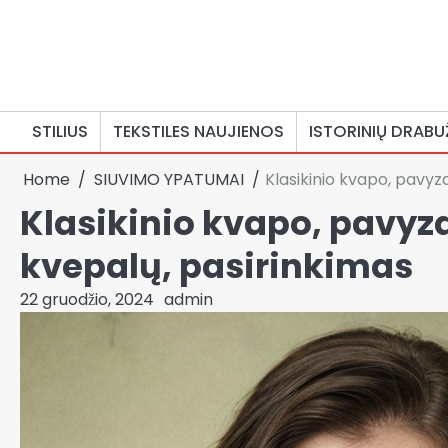
Skip
to
content
STILIUS
TEKSTILES NAUJIENOS
ISTORINIŲ DRABU
Home
SIUVIMO YPATUMAI
Klasikinio kvapo, pavyzdž
Klasikinio kvapo, pavyzd
kvepalų, pasirinkimas
22 gruodžio, 2024
admin