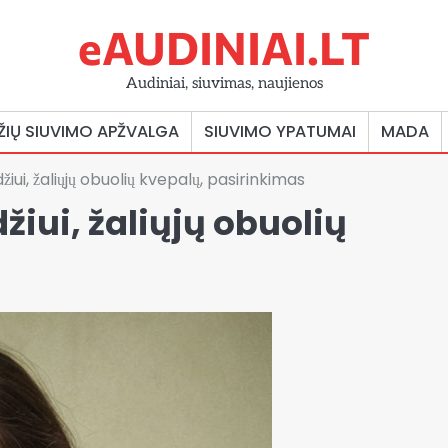
eAUDINIAI.LT
Audiniai, siuvimas, naujienos
ŽIŲ SIUVIMO APŽVALGA
SIUVIMO YPATUMAI
MADA
iui, žaliųjų obuolių kvepalų, pasirinkimas
žiui, žaliųjų obuolių