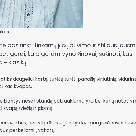
ukos
lite pasirinkti tinkamą jūsų buvimo ir stiliaus jausm
, bet gerai, kaip geram vyno žinovui, sužinoti, kas
 – klasiką.
ks daugeliui kartų, turėtų turėti panašių viršutinių, vidurinių
siškas kvapas.
eikiantys nesenstančią patrauklumą, yra tie, kurių natos yr
ti kvapą šviežią ir įdomų
 svarbus, nes stiprūs, slegiantys kvapai greičiausiai neve
nebus perkeliami į vakarą.