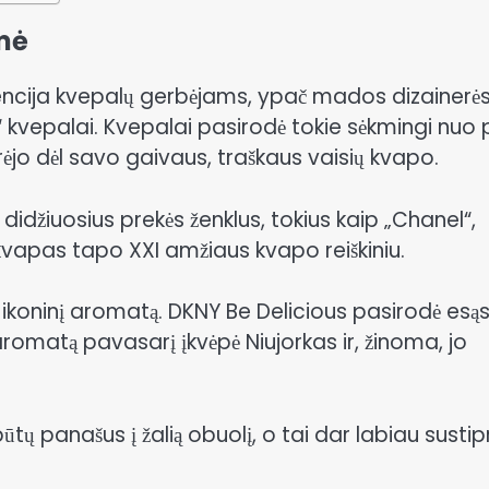
lmė
ndencija kvepalų gerbėjams, ypač mados dizainerė
 kvepalai. Kvepalai pasirodė tokie sėkmingi nuo 
rėjo dėl savo gaivaus, traškaus vaisių kvapo.
didžiuosius prekės ženklus, tokius kaip „Chanel“,
 kvapas tapo XXI amžiaus kvapo reiškiniu.
ikoninį aromatą. DKNY Be Delicious pasirodė esą
romatą pavasarį įkvėpė Niujorkas ir, žinoma, jo
tų panašus į žalią obuolį, o tai dar labiau sustip