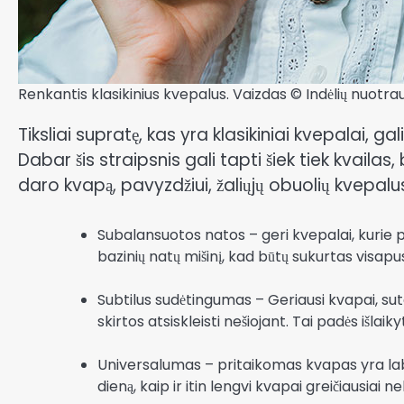
Renkantis klasikinius kvepalus. Vaizdas © Indėlių nuotra
Tiksliai supratę, kas yra klasikiniai kvepalai, ga
Dabar šis straipsnis gali tapti šiek tiek kvailas
daro kvapą, pavyzdžiui, žaliųjų obuolių kvepalus
Subalansuotos natos – geri kvepalai, kurie pati
bazinių natų mišinį, kad būtų sukurtas visapu
Subtilus sudėtingumas – Geriausi kvapai, sut
skirtos atsiskleisti nešiojant. Tai padės išlaiky
Universalumas – pritaikomas kvapas yra labai
dieną, kaip ir itin lengvi kvapai greičiausiai 