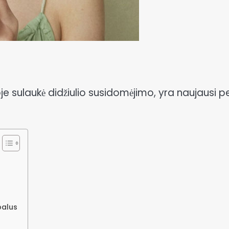
je sulaukė didžiulio susidomėjimo, yra naujausi p
palus