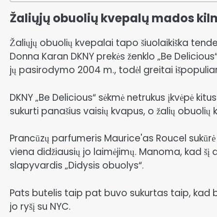
Žaliųjų obuolių kvepalų mados ki
Žaliųjų obuolių kvepalai tapo šiuolaikiška te
Donna Karan DKNY prekės ženklo „Be Delicious“
jų pasirodymo 2004 m., todėl greitai išpopulia
DKNY „Be Delicious“ sėkmė netrukus įkvėpė kitus 
sukurti panašius vaisių kvapus, o žalių obuolių
Prancūzų parfumeris Maurice'as Roucel sukūrė 
viena didžiausių jo laimėjimų. Manoma, kad šį a
slapyvardis „Didysis obuolys“.
Pats butelis taip pat buvo sukurtas taip, kad bū
jo ryšį su NYC.