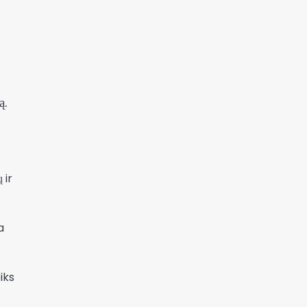
ą.
 ir
a
iks