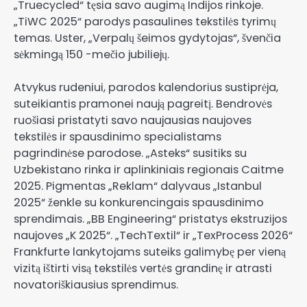
„Truecycled“ tęsia savo augimą Indijos rinkoje.
„TiWC 2025“ parodys pasaulines tekstilės tyrimų
temas. Uster, „Verpalų šeimos gydytojas“, švenčia
sėkmingą 150 -mečio jubiliejų.
Atvykus rudeniui, parodos kalendorius sustiprėja,
suteikiantis pramonei naują pagreitį. Bendrovės
ruošiasi pristatyti savo naujausias naujoves
tekstilės ir spausdinimo specialistams
pagrindinėse parodose. „Asteks“ susitiks su
Uzbekistano rinka ir aplinkiniais regionais Caitme
2025. Pigmentas „Reklam“ dalyvaus „Istanbul
2025“ ženkle su konkurencingais spausdinimo
sprendimais. „BB Engineering“ pristatys ekstruzijos
naujoves „K 2025“. „TechTextil“ ir „TexProcess 2026“
Frankfurte lankytojams suteiks galimybę per vieną
vizitą ištirti visą tekstilės vertės grandinę ir atrasti
novatoriškiausius sprendimus.