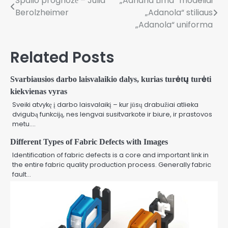
Spalio prognozė – Julia
„Adriana Lima“ modeliai
Navigacija
Berolzheimer
„Adanola“ stiliaus
tarp
„Adanola“ uniforma
įrašų
Related Posts
Svarbiausios darbo laisvalaikio dalys, kurias turėtų turėti
kiekvienas vyras
Sveiki atvykę į darbo laisvalaikį – kur jūsų drabužiai atlieka
dvigubą funkciją, nes lengvai susitvarkote ir biure, ir prastovos
metu.…
Different Types of Fabric Defects with Images
Identification of fabric defects is a core and important link in
the entire fabric quality production process. Generally fabric
fault…