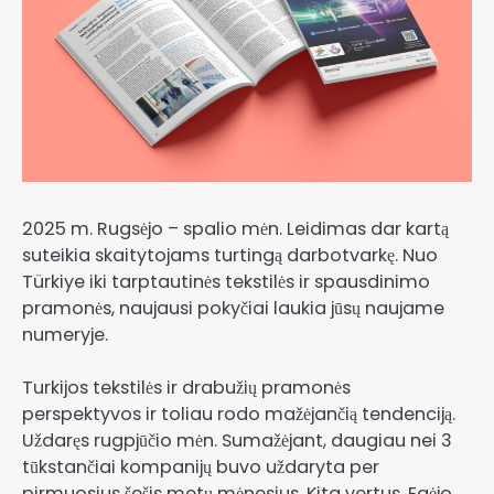
2025 m. Rugsėjo – spalio mėn. Leidimas dar kartą
suteikia skaitytojams turtingą darbotvarkę. Nuo
Türkiye iki tarptautinės tekstilės ir spausdinimo
pramonės, naujausi pokyčiai laukia jūsų naujame
numeryje.
Turkijos tekstilės ir drabužių pramonės
perspektyvos ir toliau rodo mažėjančią tendenciją.
Uždaręs rugpjūčio mėn. Sumažėjant, daugiau nei 3
tūkstančiai kompanijų buvo uždaryta per
pirmuosius šešis metų mėnesius. Kita vertus, Egėjo