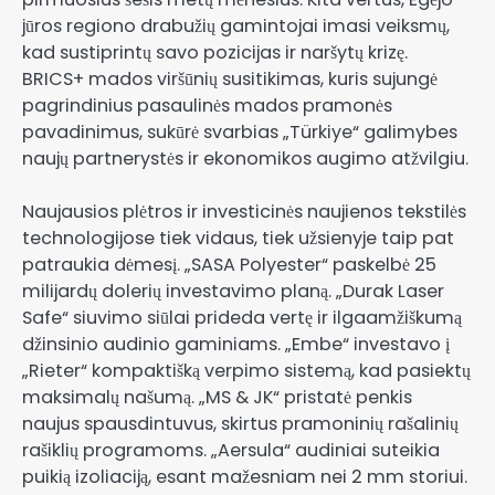
jūros regiono drabužių gamintojai imasi veiksmų,
kad sustiprintų savo pozicijas ir naršytų krizę.
BRICS+ mados viršūnių susitikimas, kuris sujungė
pagrindinius pasaulinės mados pramonės
pavadinimus, sukūrė svarbias „Türkiye“ galimybes
naujų partnerystės ir ekonomikos augimo atžvilgiu.
Naujausios plėtros ir investicinės naujienos tekstilės
technologijose tiek vidaus, tiek užsienyje taip pat
patraukia dėmesį. „SASA Polyester“ paskelbė 25
milijardų dolerių investavimo planą. „Durak Laser
Safe“ siuvimo siūlai prideda vertę ir ilgaamžiškumą
džinsinio audinio gaminiams. „Embe“ investavo į
„Rieter“ kompaktišką verpimo sistemą, kad pasiektų
maksimalų našumą. „MS & JK“ pristatė penkis
naujus spausdintuvus, skirtus pramoninių rašalinių
rašiklių programoms. „Aersula“ audiniai suteikia
puikią izoliaciją, esant mažesniam nei 2 mm storiui.