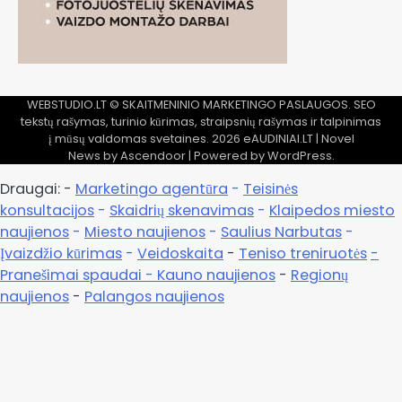
WEBSTUDIO.LT
© SKAITMENINIO MARKETINGO PASLAUGOS. SEO
tekstų rašymas, turinio kūrimas, straipsnių rašymas ir talpinimas
į mūsų valdomas svetaines. 2026
eAUDINIAI.LT
| Novel
News by
Ascendoor
| Powered by
WordPress
.
Draugai: -
Marketingo agentūra
-
Teisinės
konsultacijos
-
Skaidrių skenavimas
-
Klaipedos miesto
naujienos
-
Miesto naujienos
-
Saulius Narbutas
-
Įvaizdžio kūrimas
-
Veidoskaita
-
Teniso treniruotės
-
Pranešimai spaudai -
Kauno naujienos
-
Regionų
naujienos
-
Palangos naujienos