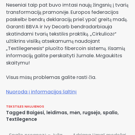
Neseniai taip pat buvo imtasi naujų žingsnių į tvarią
transformaciją pramonėje. Europos federacijos
paskelbė bendrą deklaraciją prieš ypač greitą madą.
Garanti BBVA ir Ivy Decarb bendradarbiauja
skatindami tvarią tekstilės praktiką. „Cirkuliozė“
užtikrins visišką atsekamumą naudojant
„Textilegenesis“ pluošto fibercoin sistemą. Išsamią
informaciją galite perskaityti žurnale. Mėgaukitės
skaitymu!
Visus mūsų problemas galite rasti čia.
Nuoroda į informacijos šaltinį
TEKSTILES NAUJIENOS
Tagged
Baigėsi
,
leidimas
,
mėn
,
rugsėjo
,
spalio
,
Textilegence